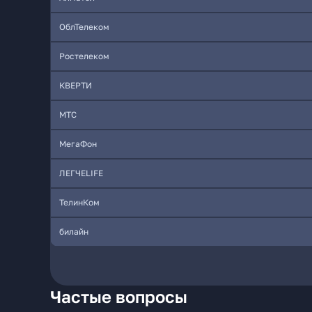
ОблТелеком
Ростелеком
КВЕРТИ
МТС
МегаФон
ЛЕГЧЕLIFE
ТелинКом
билайн
Частые вопросы