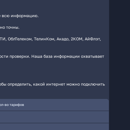
те всю информацию.
но точны.
И, ОблТелеком, ТелинКом, Акадо, 2КОМ, АйФлэт,
ности проверки. Наша база информации охватывает
тобы определить, какой интернет можно подключить
ол-во тарифов
1