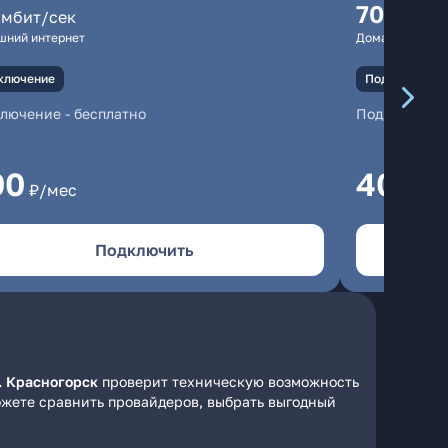
70
мбит/сек
мбит/
шний интернет
Домашний инте
ключение
Подключение
ключение
-
бесплатно
Подключени
00
400
₽/мес
₽/
Подключить
. Красногорск
проверит техническую возможность
ожете сравнить провайдеров, выбрать выгодный