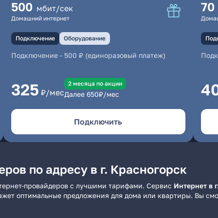
500
70
мбит/сек
Домашний интернет
Дома
Подключение
Оборудование
Под
Подключение
-
500 ₽ (единоразовый платеж)
Под
2 месяцa по акции
325
4
₽/мес
Далее
650
₽/мес
Подключить
ров по адресу в г. Красногорск
нтернет-провайдеров с лучшими тарифами. Сервис
Интернет в г
ажет оптимальные предложения для дома или квартиры. Вы см