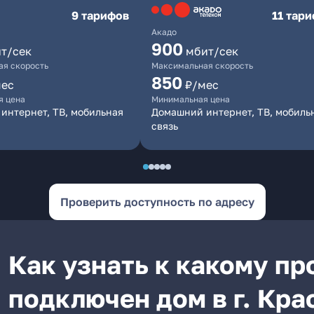
9 тарифов
11 тар
Акадо
900
т/сек
мбит/сек
я скорость
Максимальная скорость
850
мес
₽/мес
я цена
Минимальная цена
интернет, ТВ, мобильная
Домашний интернет, ТВ, мобиль
связь
Проверить доступность по адресу
Как узнать к какому п
подключен дом в г. Кра