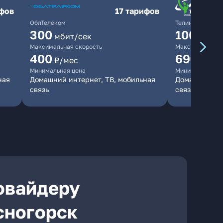
ифов
17 тарифов
ОблТелеком
ТелинКом
300
1000
мбит/сек
мби
Максимальная скорость
Максимальная 
400
690
₽/мес
₽/ме
Минимальная цена
Минимальная ц
ная
Домашний интернет, ТВ, мобильная
Домашний инт
связь
связь
ровайдеру
сногорск