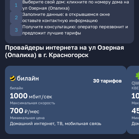
Выберите свой дом: кликните по номеру дома на
ул Озерная (Опалиха)
Заполните данные: в открывшемся окне
оставьте контактную информацию
Получите консультацию: оператор перезвонит и
предложит лучшие тарифы
Провайдеры интернета на ул Озерная
(Опалиха) в г. Красногорск
30 тарифов
билайн
КВЕ
1000
1
мбит/сек
Максимальная скорость
Мак
700
4
₽/мес
Минимальная цена
Мин
Домашний интернет, ТВ, мобильная связь
Дом