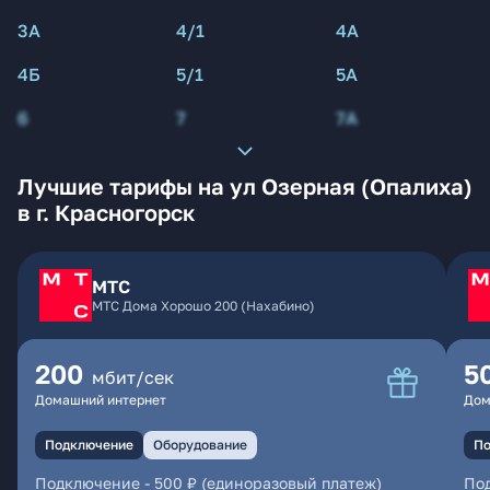
3А
4/1
4А
4Б
5/1
5А
6
7
7А
Лучшие тарифы на ул Озерная (Опалиха)
в г. Красногорск
МТС
МТС Дома Хорошо 200 (Нахабино)
200
5
мбит/сек
Домашний интернет
Дом
Подключение
Оборудование
По
Подключение
-
500 ₽ (единоразовый платеж)
По