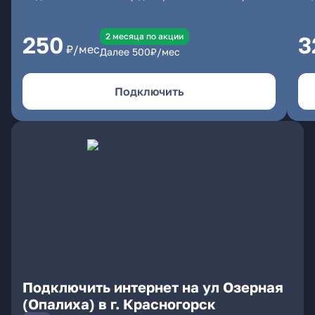
2 месяцa по акции
250
3
₽/мес
Далее
500
₽/мес
Подключить
Подключить интернет на ул Озерная
(Опалиха) в г. Красногорск