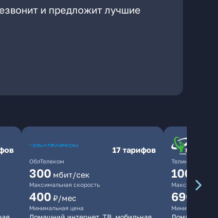
резвонит и предложит лучшие
ифов
17 тарифов
ОблТелеком
ТелинКом
300
1000
мбит/сек
мби
Максимальная скорость
Максимальная 
400
690
₽/мес
₽/ме
Минимальная цена
Минимальная ц
ная
Домашний интернет, ТВ, мобильная
Домашний инт