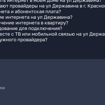
ть интернет в моем доме на ул Державина?
ают провайдеры на ул Державина в г. Красно
ета и абонентская плата?
ие интернета на ул Державина?
чение интернета в квартиру?
удование для подключения?
сте с ТВ или мобильной связью на ул Держ
нужного провайдера?
7526