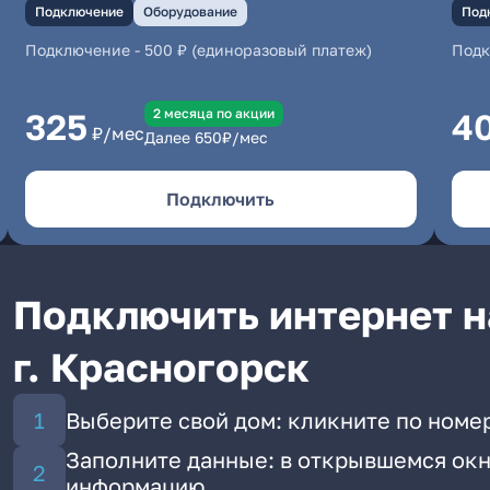
Подключение
Оборудование
Под
Подключение
-
500 ₽ (единоразовый платеж)
Под
2 месяцa по акции
325
4
₽/мес
Далее
650
₽/мес
Подключить
Подключить интернет н
г. Красногорск
Выберите свой дом: кликните по номе
Заполните данные: в открывшемся окн
информацию