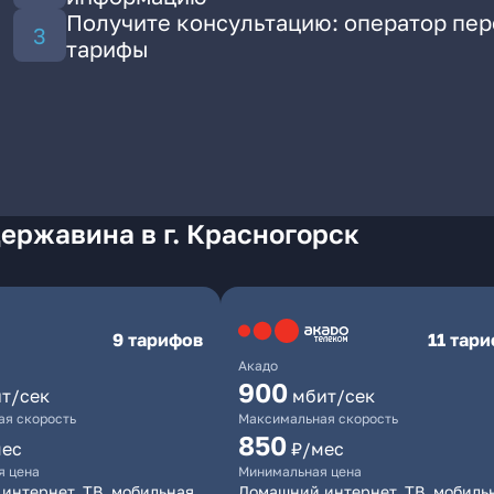
Получите консультацию: оператор пе
тарифы
ержавина в г. Красногорск
9 тарифов
11 тар
Акадо
900
т/сек
мбит/сек
я скорость
Максимальная скорость
850
мес
₽/мес
я цена
Минимальная цена
интернет, ТВ, мобильная
Домашний интернет, ТВ, мобиль