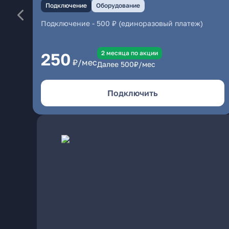
Подключение
Оборудование
Подключение
-
500 ₽ (единоразовый платеж)
2 месяцa по акции
250
₽/мес
Далее
500
₽/мес
Подключить