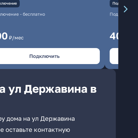
ключение
Подключение
ключение
-
бесплатно
Подключени
00
400
₽/мес
₽/
Подключить
а ул Державина в
ру дома на ул Державина
е оставьте контактную