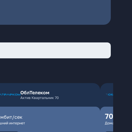
ОблТелеком
Актив Квартальник 70
70
мбит/сек
мбит/
шний интернет
Домашний инте