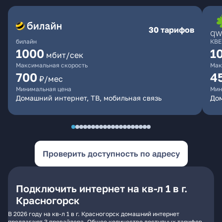
30 тарифов
билайн
КВЕ
1000
1
мбит/сек
Максимальная скорость
Мак
700
4
₽/мес
Минимальная цена
Мин
Домашний интернет, ТВ, мобильная связь
Дом
Проверить доступность по адресу
Подключить интернет на кв-л 1 в г.
Красногорск
В 2026 году на кв-л 1 в г. Красногорск домашний интернет
предлагают 3 провайдера. Общее количество доступных тарифов -