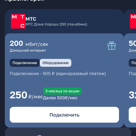
МТС
МТС Дома Хорошо 200 (Нахабино)
200
5
мбит/сек
Домашний интернет
Дом
Подключение
Оборудование
По
Подключение
-
500 ₽ (единоразовый платеж)
По
2 месяцa по акции
250
3
₽/мес
Далее
500
₽/мес
Подключить