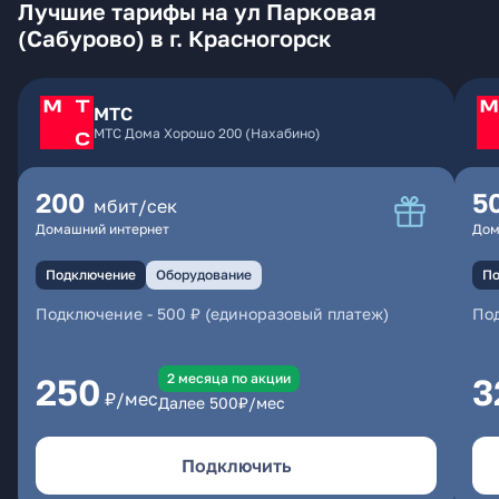
Лучшие тарифы на ул Парковая
(Сабурово) в г. Красногорск
МТС
МТС Дома Хорошо 200 (Нахабино)
200
5
мбит/сек
Домашний интернет
Дом
Подключение
Оборудование
По
Подключение
-
500 ₽ (единоразовый платеж)
По
2 месяцa по акции
250
3
₽/мес
Далее
500
₽/мес
Подключить