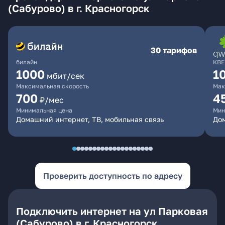
(Сабурово) в г. Красногорск
30 тарифов
билайн
КВЕ
1000
1
мбит/сек
Максимальная скорость
Мак
700
4
₽/мес
Минимальная цена
Мин
Домашний интернет, ТВ, мобильная связь
Дом
Проверить доступность по адресу
Подключить интернет на ул Парковая
(Сабурово) в г. Красногорск