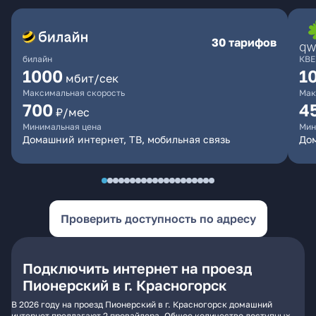
30 тарифов
билайн
КВЕ
1000
1
мбит/сек
Максимальная скорость
Мак
700
4
₽/мес
Минимальная цена
Мин
Домашний интернет, ТВ, мобильная связь
Дом
Проверить доступность по адресу
Подключить интернет на проезд
Пионерский в г. Красногорск
В 2026 году на проезд Пионерский в г. Красногорск домашний
интернет предлагают 2 провайдера. Общее количество доступных