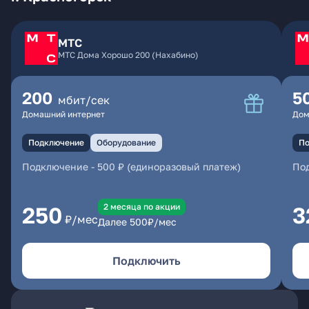
МТС
МТС Дома Хорошо 200 (Нахабино)
200
5
мбит/сек
Домашний интернет
Дом
Подключение
Оборудование
По
Подключение
-
500 ₽ (единоразовый платеж)
По
2 месяцa по акции
250
3
₽/мес
Далее
500
₽/мес
Подключить