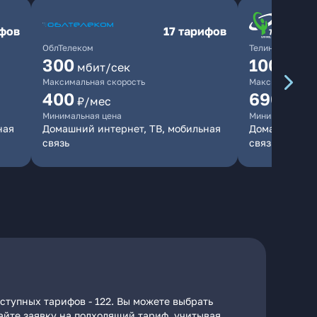
ифов
17 тарифов
ОблТелеком
ТелинКом
300
1000
мбит/сек
мби
Максимальная скорость
Максимальная 
400
690
₽/мес
₽/ме
Минимальная цена
Минимальная ц
ная
Домашний интернет, ТВ, мобильная
Домашний инт
связь
связь
ступных тарифов - 122. Вы можете выбрать
дайте заявку на подходящий тариф, учитывая