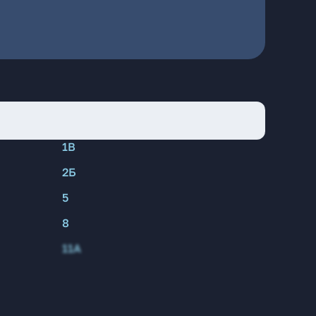
1В
2Б
5
8
11А