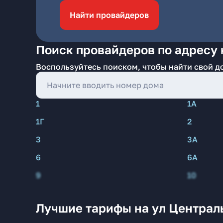
Найти провайдеров
Поиск провайдеров по адресу н
Воспользуйтесь поиском, чтобы найти свой д
1
1А
1Г
2
3
3А
6
6А
9
10
Лучшие тарифы на ул Централь