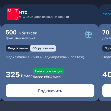
МТС
МТС Дома Хорошо 500 (Нахабино)
500
70
мбит/сек
Домашний интернет
Дома
Подключение
Оборудование
Под
Подключение
-
500 ₽ (единоразовый платеж)
Под
2 месяцa по акции
325
4
₽/мес
Далее
650
₽/мес
Подключить