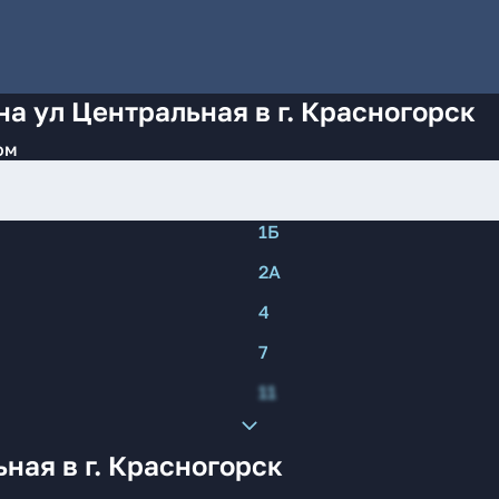
а ул Центральная в г. Красногорск
ом
1Б
2А
4
7
11
ная в г. Красногорск