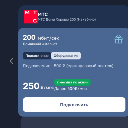
МТС
МТС Дома Хорошо 200 (Нахабино)
200
мбит/сек
Домашний интернет
Подключение
Оборудование
Подключение
-
500 ₽ (единоразовый платеж)
2 месяцa по акции
250
₽/мес
Далее
500
₽/мес
Подключить