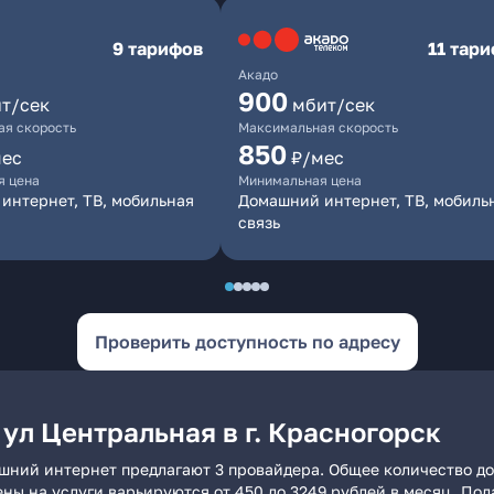
9 тарифов
11 тар
Акадо
900
т/сек
мбит/сек
я скорость
Максимальная скорость
850
мес
₽/мес
я цена
Минимальная цена
интернет, ТВ, мобильная
Домашний интернет, ТВ, мобиль
связь
Проверить доступность по адресу
ул Центральная в г. Красногорск
машний интернет предлагают 3 провайдера. Общее количество до
ены на услуги варьируются от 450 до 3249 рублей в месяц. По