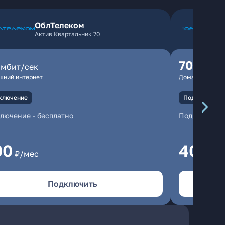
ОблТелеком
Актив Квартальник 70
70
мбит/сек
мбит/
шний интернет
Домашний инте
ключение
Подключение
ключение
-
бесплатно
Подключени
00
400
₽/мес
₽/
Подключить