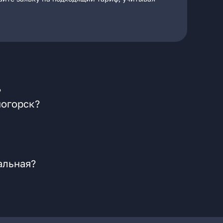
?
ногорск?
альная?