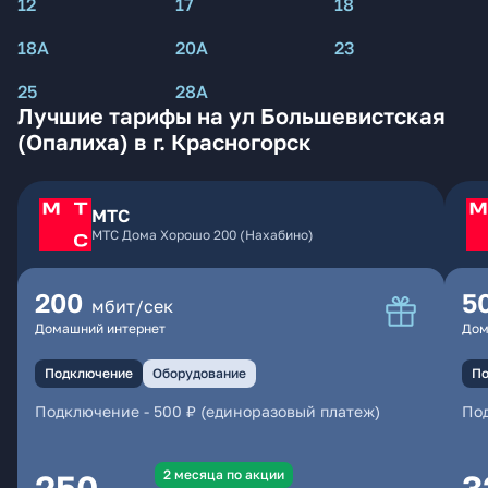
12
17
18
18А
20А
23
25
28А
Лучшие тарифы на ул Большевистская
(Опалиха) в г. Красногорск
МТС
МТС Дома Хорошо 200 (Нахабино)
200
5
мбит/сек
Домашний интернет
Дом
Подключение
Оборудование
По
Подключение
-
500 ₽ (единоразовый платеж)
По
2 месяцa по акции