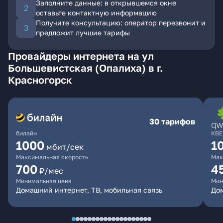
Заполните данные: в открывшемся окне
оставьте контактную информацию
Получите консультацию: оператор перезвонит и
предложит лучшие тарифы
Провайдеры интернета на ул
Большевистская (Опалиха) в г.
Красногорск
30 тарифов
билайн
КВЕ
1000
1
мбит/сек
Максимальная скорость
Мак
700
4
₽/мес
Минимальная цена
Мин
Домашний интернет, ТВ, мобильная связь
Дом