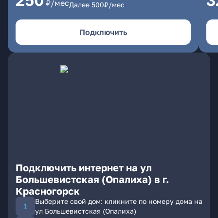
250
3
₽/мес
Далее
500
₽/мес
Подключить
Подключить интернет на ул
Большевистская (Опалиха) в г.
Красногорск
Выберите свой дом: кликните по номеру дома на
ул Большевистская (Опалиха)