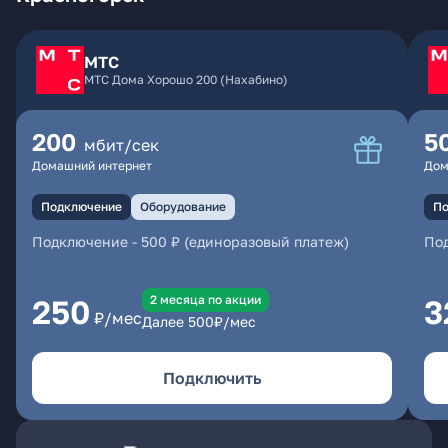
МТС
МТС Дома Хорошо 200 (Нахабино)
200
5
мбит/сек
Домашний интернет
Дом
Подключение
Оборудование
По
Подключение
-
500 ₽ (единоразовый платеж)
По
2 месяцa по акции
250
3
₽/мес
Далее
500
₽/мес
Подключить