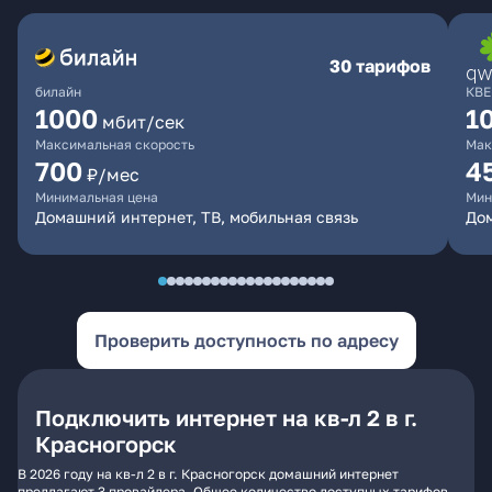
30 тарифов
билайн
КВЕ
1000
1
мбит/сек
Максимальная скорость
Мак
700
4
₽/мес
Минимальная цена
Мин
Домашний интернет, ТВ, мобильная связь
Дом
Проверить доступность по адресу
Подключить интернет на кв-л 2 в г.
Красногорск
В 2026 году на кв-л 2 в г. Красногорск домашний интернет
предлагают 3 провайдера. Общее количество доступных тарифов -