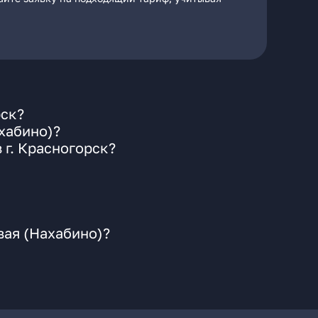
рск?
хабино)?
 г. Красногорск?
вая (Нахабино)?