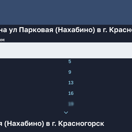
а ул Парковая (Нахабино) в г. Крас
ом
5
9
13
16
19
 (Нахабино) в г. Красногорск