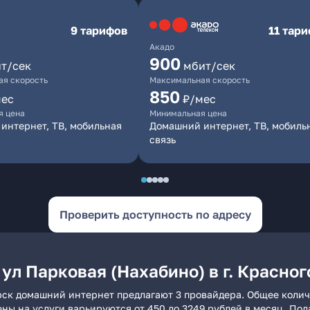
9 тарифов
11 тар
Акадо
900
т/сек
мбит/сек
я скорость
Максимальная скорость
850
мес
₽/мес
я цена
Минимальная цена
интернет, ТВ, мобильная
Домашний интернет, ТВ, мобиль
связь
Проверить доступность по адресу
ул Парковая (Нахабино) в г. Красно
горск домашний интернет предлагают 3 провайдера. Общее колич
ены на услуги варьируются от 450 до 3249 рублей в месяц. По