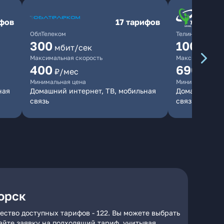
ифов
17 тарифов
ОблТелеком
ТелинКом
300
1000
мбит/сек
мби
Максимальная скорость
Максимальная 
400
690
₽/мес
₽/ме
Минимальная цена
Минимальная ц
ная
Домашний интернет, ТВ, мобильная
Домашний инт
связь
связь
горск
ество доступных тарифов - 122. Вы можете выбрать
дайте заявку на подходящий тариф, учитывая