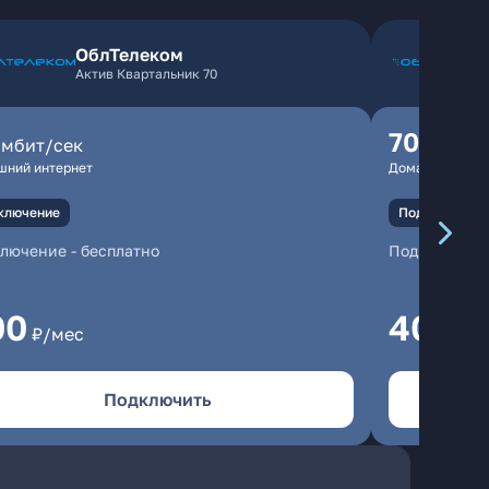
ОблТелеком
Актив Квартальник 70
70
мбит/сек
мбит/
шний интернет
Домашний инте
ключение
Подключение
ключение
-
бесплатно
Подключени
00
400
₽/мес
₽/
Подключить