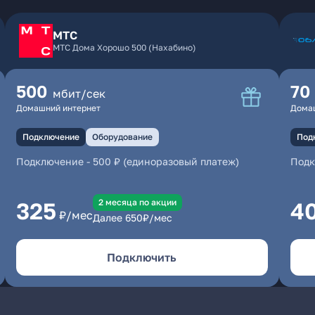
МТС
МТС Дома Хорошо 500 (Нахабино)
500
70
мбит/сек
Домашний интернет
Дома
Подключение
Оборудование
Под
Подключение
-
500 ₽ (единоразовый платеж)
Под
2 месяцa по акции
325
4
₽/мес
Далее
650
₽/мес
Подключить