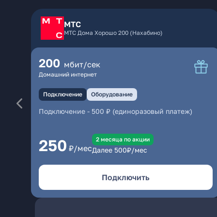
МТС
МТС Дома Хорошо 200 (Нахабино)
200
мбит/сек
Домашний интернет
Подключение
Оборудование
Подключение
-
500 ₽ (единоразовый платеж)
2 месяцa по акции
250
₽/мес
Далее
500
₽/мес
Подключить