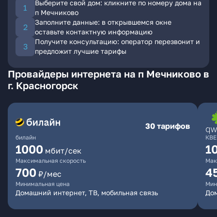
Выберите свой дом: кликните по номеру дома на
п Мечниково
Заполните данные: в открывшемся окне
оставьте контактную информацию
Получите консультацию: оператор перезвонит и
предложит лучшие тарифы
Провайдеры интернета на п Мечниково в
г. Красногорск
30 тарифов
билайн
КВЕ
1000
1
мбит/сек
Максимальная скорость
Мак
700
4
₽/мес
Минимальная цена
Мин
Домашний интернет, ТВ, мобильная связь
Дом