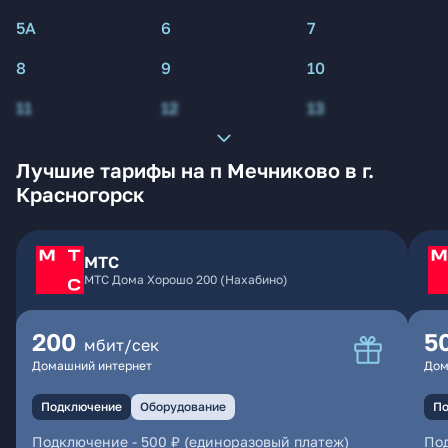
5А
6
7
8
9
10
11
12
13
Лучшие тарифы на п Мечниково в г.
Красногорск
МТС
МТС Дома Хорошо 200 (Нахабино)
200
5
мбит/сек
Домашний интернет
Дом
Подключение
Оборудование
По
Подключение
-
500 ₽ (единоразовый платеж)
По