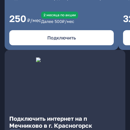
2 месяцa по акции
250
3
₽/мес
Далее
500
₽/мес
Подключить
Подключить интернет на п
Мечниково в г. Красногорск