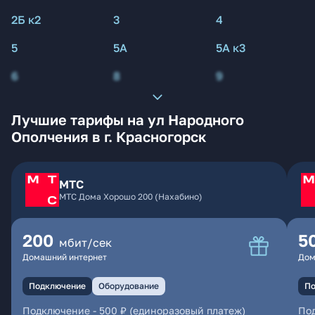
2Б к2
3
4
5
5А
5А к3
6
8
9
Лучшие тарифы на ул Народного
Ополчения в г. Красногорск
МТС
МТС Дома Хорошо 200 (Нахабино)
200
5
мбит/сек
Домашний интернет
Дом
Подключение
Оборудование
По
Подключение
-
500 ₽ (единоразовый платеж)
По