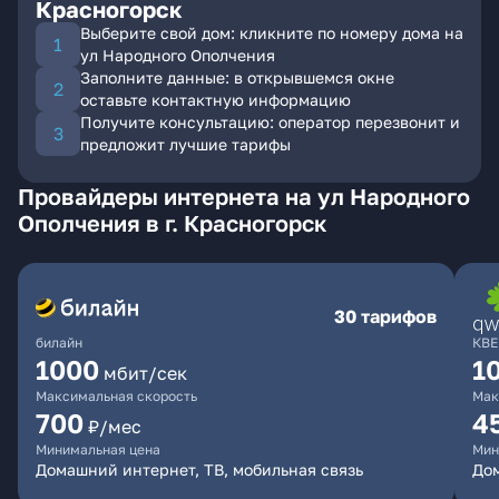
Красногорск
Выберите свой дом: кликните по номеру дома на
ул Народного Ополчения
Заполните данные: в открывшемся окне
оставьте контактную информацию
Получите консультацию: оператор перезвонит и
предложит лучшие тарифы
Провайдеры интернета на ул Народного
Ополчения в г. Красногорск
30 тарифов
билайн
КВЕ
1000
1
мбит/сек
Максимальная скорость
Мак
700
4
₽/мес
Минимальная цена
Мин
Домашний интернет, ТВ, мобильная связь
Дом