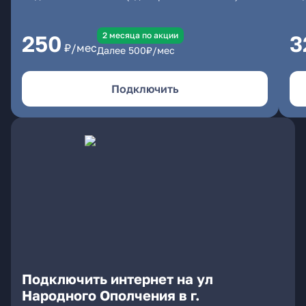
2 месяцa по акции
250
3
₽/мес
Далее
500
₽/мес
Подключить
Подключить интернет на ул
Народного Ополчения в г.