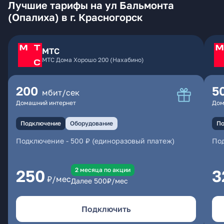
Лучшие тарифы на ул Бальмонта
(Опалиха) в г. Красногорск
МТС
МТС Дома Хорошо 200 (Нахабино)
200
5
мбит/сек
Домашний интернет
Дом
Подключение
Оборудование
По
Подключение
-
500 ₽ (единоразовый платеж)
По
2 месяцa по акции
250
3
₽/мес
Далее
500
₽/мес
Подключить