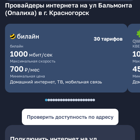
Провайдеры интернета на ул Бальмонта
(Опалиха) в г. Красногорск
30 тарифов
билайн
КВЕ
1000
1
мбит/сек
Максимальная скорость
Мак
700
4
₽/мес
Минимальная цена
Мин
Домашний интернет, ТВ, мобильная связь
Дом
Проверить доступность по адресу
Подключить интернет на ул