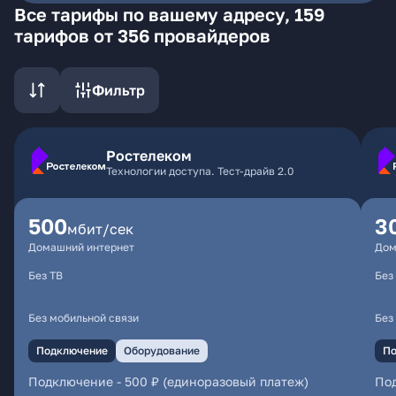
Все тарифы по вашему адресу, 159
тарифов от 356 провайдеров
Фильтр
Ростелеком
Технологии доступа. Тест-драйв 2.0
500
3
мбит/сек
Домашний интернет
Дом
Без ТВ
Без
Без мобильной связи
Без
Подключение
Оборудование
По
Подключение
-
500 ₽ (единоразовый платеж)
По