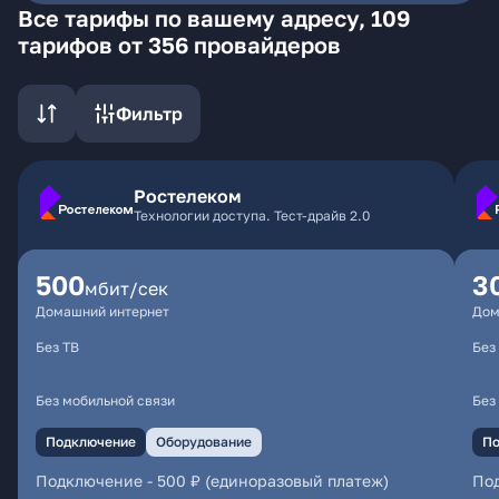
Все тарифы по вашему адресу, 109
тарифов от 356 провайдеров
Фильтр
Ростелеком
Технологии доступа. Тест-драйв 2.0
500
3
мбит/сек
Домашний интернет
Дом
Без ТВ
Без
Без мобильной связи
Без
Подключение
Оборудование
По
Подключение
-
500 ₽ (единоразовый платеж)
По