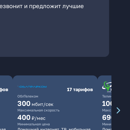
резвонит и предложит лучшие
ифов
17 тарифов
ОблТелеком
ТелинКом
300
1000
мбит/сек
мби
Максимальная скорость
Максимальная 
400
690
₽/мес
₽/ме
Минимальная цена
Минимальная ц
ная
Домашний интернет, ТВ, мобильная
Домашний инт