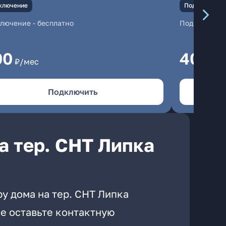
ключение
Подключение
ключение
-
бесплатно
Подключени
00
400
₽/мес
₽/
Подключить
а тер. СНТ Липка
у дома на тер. СНТ Липка
е оставьте контактную