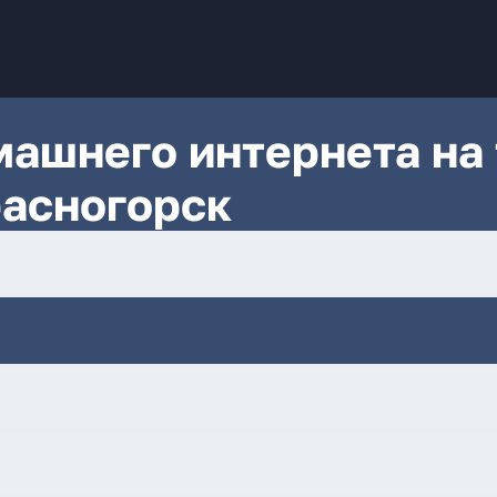
ашнего интернета на 
расногорск