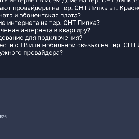
ть интернет в моем доме на тер. СНТ Липка?
ают провайдеры на тер. СНТ Липка в г. Крас
ета и абонентская плата?
ие интернета на тер. СНТ Липка?
чение интернета в квартиру?
удование для подключения?
сте с ТВ или мобильной связью на тер. СНТ
нужного провайдера?
7526