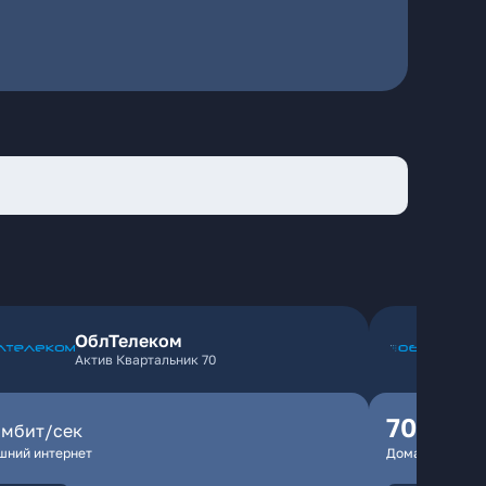
ОблТелеком
Актив Квартальник 70
70
мбит/сек
мбит/
шний интернет
Домашний инте