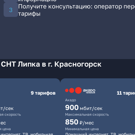
Получите консультацию: оператор пе
тарифы
СНТ Липка в г. Красногорск
9 тарифов
11 тар
Акадо
900
т/сек
мбит/сек
я скорость
Максимальная скорость
850
мес
₽/мес
я цена
Минимальная цена
интернет, ТВ, мобильная
Домашний интернет, ТВ, мобиль