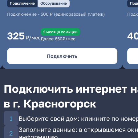
Подключение
Оборудование
Под
Подключение
-
500 ₽ (единоразовый платеж)
Под
2 месяцa по акции
325
4
₽/мес
Далее
650
₽/мес
Подключить
Подключить интернет н
в г. Красногорск
Выберите свой дом: кликните по номер
Заполните данные: в открывшемся окн
информацию