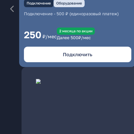
Подключение
Оборудование
Подключение
-
500 ₽ (единоразовый платеж)
2 месяцa по акции
250
₽/мес
Далее
500
₽/мес
Подключить