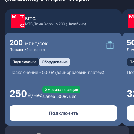
МТС
МТС Дома Хорошо 200 (Нахабино)
200
5
мбит/сек
Домашний интернет
Дом
Подключение
Оборудование
По
Подключение
-
500 ₽ (единоразовый платеж)
По
2 месяцa по акции
250
3
₽/мес
Далее
500
₽/мес
Подключить