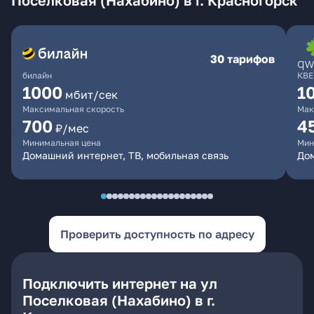
Поселковая (Нахабино) в г. Красногорск
30 тарифов
билайн
КВЕ
1000
1
мбит/сек
Максимальная скорость
Мак
700
4
₽/мес
Минимальная цена
Мин
Домашний интернет, ТВ, мобильная связь
Дом
Проверить доступность по адресу
Подключить интернет на ул
Поселковая (Нахабино) в г.