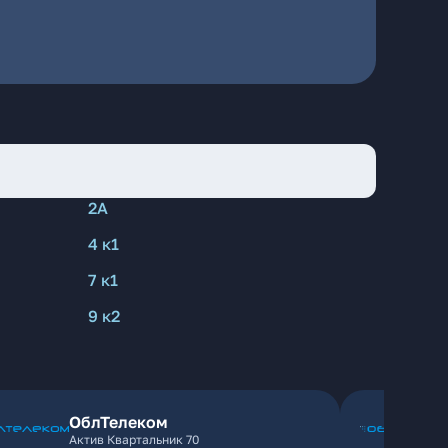
2А
4 к1
7 к1
9 к2
ОблТелеком
Актив Квартальник 70