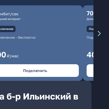
70
мбит/сек
мбит/
шний интернет
Домашний инте
ключение
Подключение
ключение
-
бесплатно
Подключени
00
400
₽/мес
₽/
Подключить
а б-р Ильинский в