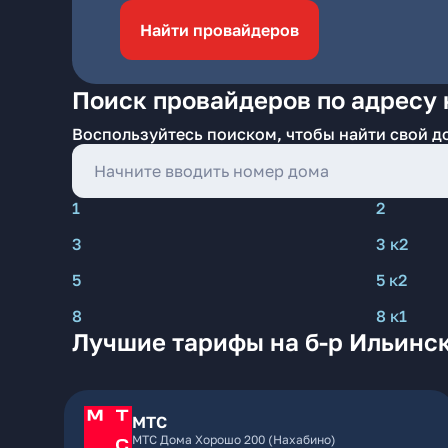
Найти провайдеров
Поиск провайдеров по адресу н
Воспользуйтесь поиском, чтобы найти свой д
1
2
3
3 к2
5
5 к2
8
8 к1
Лучшие тарифы на б-р Ильинск
МТС
МТС Дома Хорошо 200 (Нахабино)