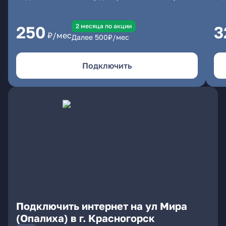
2 месяцa по акции
250
3
₽/мес
Далее
500
₽/мес
Подключить
Подключить интернет на ул Мира
(Опалиха) в г. Красногорск