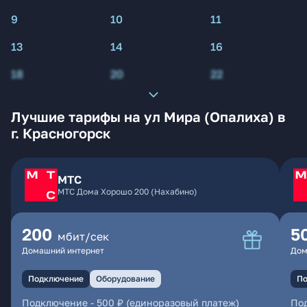
9
10
11
13
14
16
18
20
22
Лучшие тарифы на ул Мира (Опалиха) в
г. Красногорск
МТС
МТС Дома Хорошо 200 (Нахабино)
200
5
мбит/сек
Домашний интернет
Дом
Подключение
Оборудование
По
Подключение
-
500 ₽ (единоразовый платеж)
По