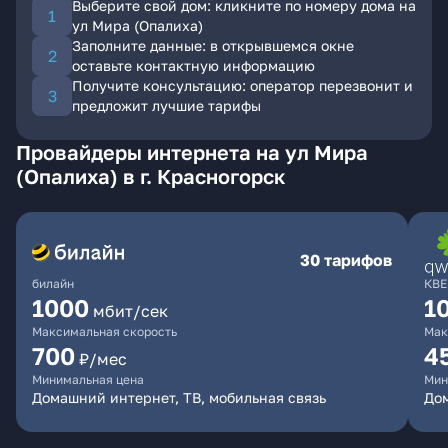
Выберите свой дом: кликните по номеру дома на
ул Мира (Опалиха)
Заполните данные: в открывшемся окне
оставьте контактную информацию
Получите консультацию: оператор перезвонит и
предложит лучшие тарифы
Провайдеры интернета на ул Мира
(Опалиха) в г. Красногорск
30 тарифов
билайн
КВЕ
1000
1
мбит/сек
Максимальная скорость
Мак
700
4
₽/мес
Минимальная цена
Мин
Домашний интернет, ТВ, мобильная связь
Дом