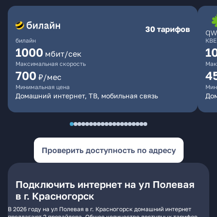
30 тарифов
билайн
КВЕ
1000
1
мбит/сек
Максимальная скорость
Мак
700
4
₽/мес
Минимальная цена
Мин
Домашний интернет, ТВ, мобильная связь
Дом
Проверить доступность по адресу
Подключить интернет на ул Полевая
в г. Красногорск
В 2026 году на ул Полевая в г. Красногорск домашний интернет
предлагают 2 провайдера. Общее количество доступных тарифов -