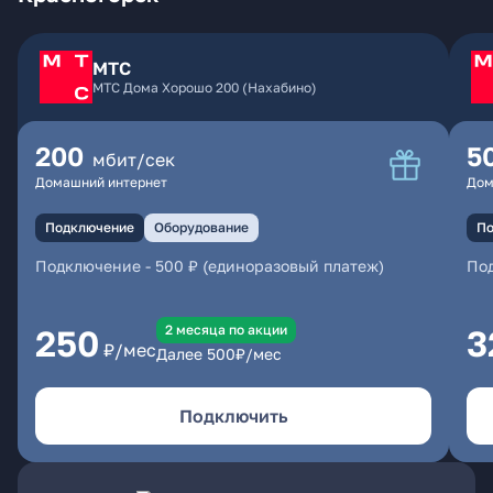
МТС
МТС Дома Хорошо 200 (Нахабино)
200
5
мбит/сек
Домашний интернет
Дом
Подключение
Оборудование
По
Подключение
-
500 ₽ (единоразовый платеж)
По
2 месяцa по акции
250
3
₽/мес
Далее
500
₽/мес
Подключить