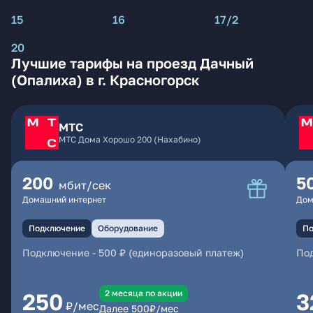
15
16
17/2
20
Лучшие тарифы на проезд Дачный
(Опалиха) в г. Красногорск
МТС
МТС Дома Хорошо 200 (Нахабино)
200
5
мбит/сек
Домашний интернет
Дом
Подключение
Оборудование
По
Подключение
-
500 ₽ (единоразовый платеж)
По
2 месяцa по акции
250
3
₽/мес
Далее
500
₽/мес