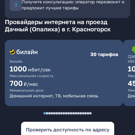
Получите консультацию: оператор перезвонит и
предложит лучшие тарифы
Провайдеры интернета на проезд
Дачный (Опалиха) в г. Красногорск
30 тарифов
билайн
КВЕ
1000
1
мбит/сек
Максимальная скорость
Мак
700
4
₽/мес
Минимальная цена
Мин
Домашний интернет, ТВ, мобильная связь
Дом
Проверить доступность по адресу