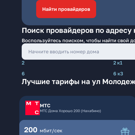
Найти провайдеров
Поиск провайдеров по адресу 
Воспользуйтесь поиском, чтобы найти свой д
2
2 к1
6
6 к3
Лучшие тарифы на ул Молодежн
МТС
МТС Дома Хорошо 200 (Нахабино)
200
мбит/сек