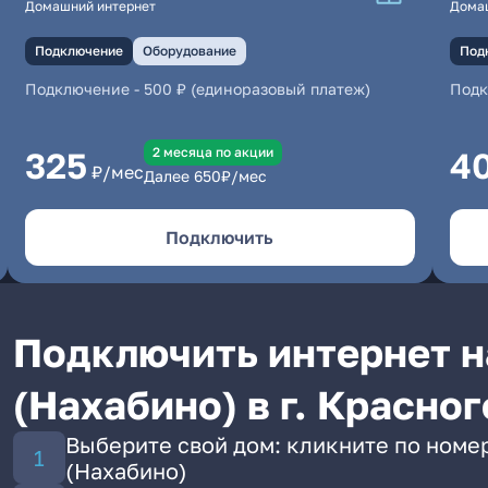
Домашний интернет
Дома
Подключение
Оборудование
Под
Подключение
-
500 ₽ (единоразовый платеж)
Под
2 месяцa по акции
325
4
₽/мес
Далее
650
₽/мес
Подключить
Подключить интернет 
(Нахабино) в г. Красно
Выберите свой дом: кликните по номе
(Нахабино)