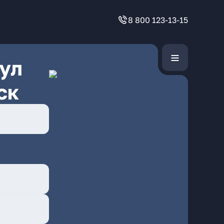
8 800 123-13-15
ул
ск