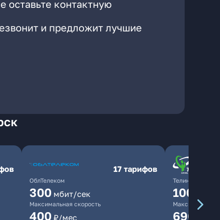
е оставьте контактную
резвонит и предложит лучшие
рск
ифов
17 тарифов
ОблТелеком
ТелинКом
300
1000
мбит/сек
мби
Максимальная скорость
Максимальная 
400
690
₽/мес
₽/ме