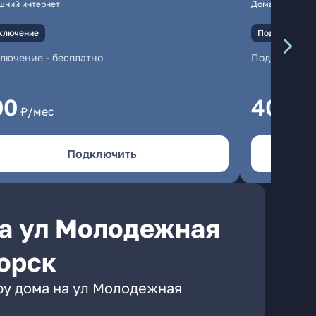
шний интернет
Домашний инте
ключение
Подключение
ключение
-
бесплатно
Подключени
00
400
₽/мес
₽/
Подключить
на ул Молодежная
горск
ру дома на ул Молодежная