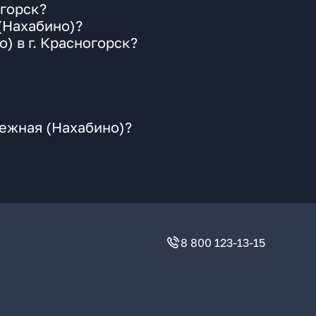
огорск?
(Нахабино)?
) в г. Красногорск?
дежная (Нахабино)?
8 800 123-13-15