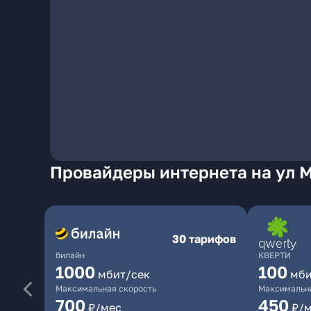
Провайдеры интернета на ул М
30 тарифов
билайн
КВЕРТИ
1000
100
мбит/сек
мби
Максимальная скорость
Максимальна
700
450
₽/мес
₽/