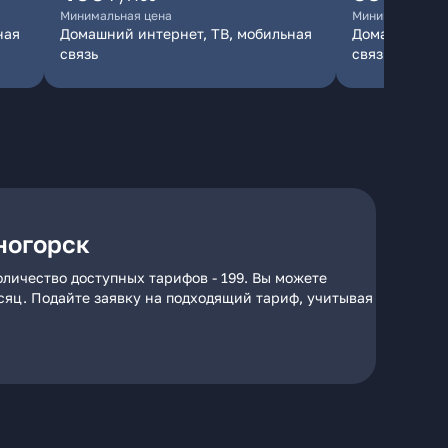
Минимальная цена
Минимальная ц
ная
Домашний интернет, ТВ, мобильная
Домашний инт
связь
связь
ногорск
оличество доступных тарифов - 199. Вы можете
есяц. Подайте заявку на подходящий тариф, учитывая