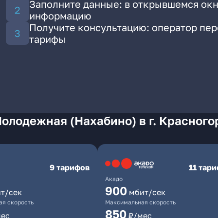
Заполните данные: в открывшемся окн
информацию
Получите консультацию: оператор пе
тарифы
олодежная (Нахабино) в г. Красного
9 тарифов
11 тар
Акадо
900
т/сек
мбит/сек
я скорость
Максимальная скорость
850
мес
₽/мес