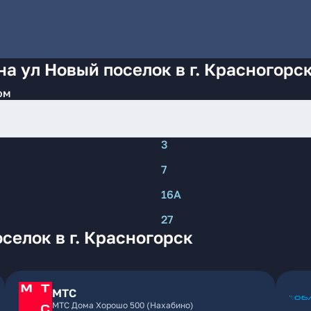
а ул Новый поселок в г. Красногорс
ом
3
7
16А
27
селок в г. Красногорск
МТС
МТС Дома Хорошо 500 (Нахабино)