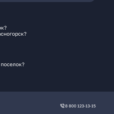
ок?
асногорск?
 поселок?
8 800 123-13-15