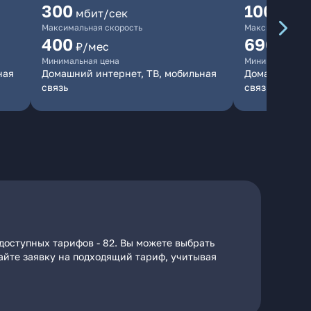
300
1000
мбит/сек
мби
Максимальная скорость
Максимальная 
400
690
₽/мес
₽/ме
Минимальная цена
Минимальная ц
ная
Домашний интернет, ТВ, мобильная
Домашний инт
связь
связь
доступных тарифов - 82. Вы можете выбрать
дайте заявку на подходящий тариф, учитывая