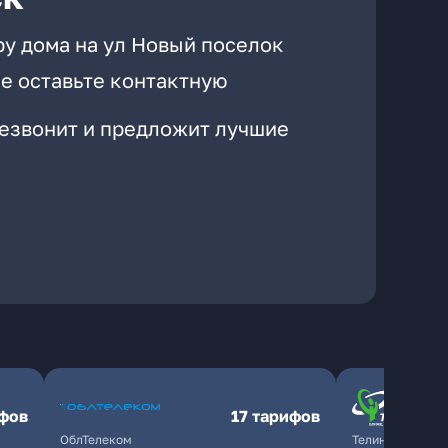
ру дома на ул Новый поселок
е оставьте контактную
резвонит и предложит лучшие
ифов
17 тарифов
ОблТелеком
ТелинКом