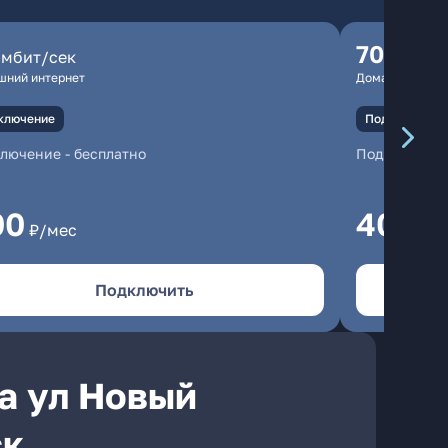
70
мбит/сек
мбит/
шний интернет
Домашний инте
ключение
Подключение
ключение
-
бесплатно
Подключени
00
400
₽/мес
₽/
Подключить
а ул Новый
ск