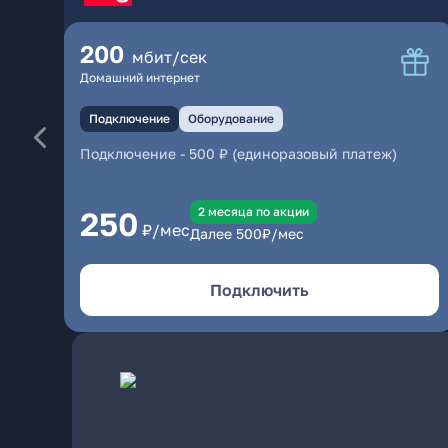
200
мбит/сек
Домашний интернет
Подключение
Оборудование
Подключение
-
500 ₽ (единоразовый платеж)
2 месяцa по акции
250
₽/мес
Далее
500
₽/мес
Подключить