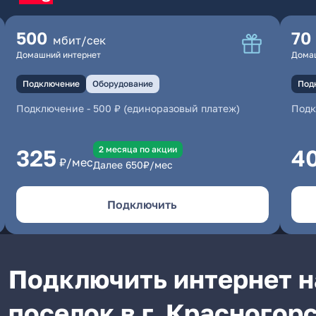
500
70
мбит/сек
Домашний интернет
Дома
Подключение
Оборудование
Под
Подключение
-
500 ₽ (единоразовый платеж)
Под
2 месяцa по акции
325
4
₽/мес
Далее
650
₽/мес
Подключить
Подключить интернет н
поселок в г. Красногор