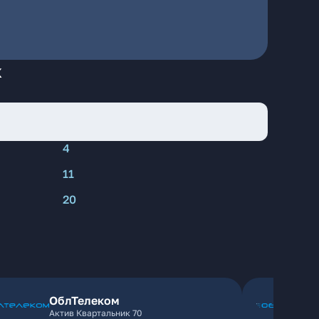
к
4
11
20
ОблТелеком
Актив Квартальник 70