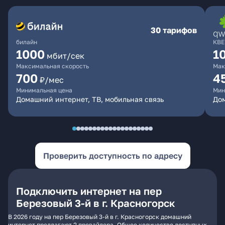
30 тарифов
билайн
КВЕ
1000
1
мбит/сек
Максимальная скорость
Мак
700
4
₽/мес
Минимальная цена
Мин
Домашний интернет, ТВ, мобильная связь
Дом
Проверить доступность по адресу
Подключить интернет на пер
Березовый 3-й в г. Красногорск
В 2026 году на пер Березовый 3-й в г. Красногорск домашний
интернет предлагают 2 провайдера. Общее количество доступных