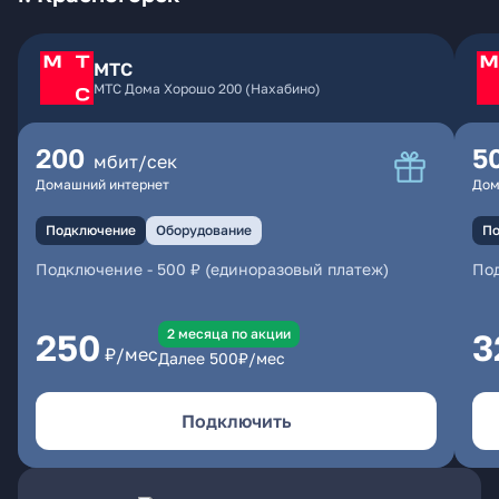
МТС
МТС Дома Хорошо 200 (Нахабино)
200
5
мбит/сек
Домашний интернет
Дом
Подключение
Оборудование
По
Подключение
-
500 ₽ (единоразовый платеж)
По
2 месяцa по акции
250
3
₽/мес
Далее
500
₽/мес
Подключить